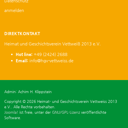
Datenschutz
anmelden
DIREKTKONTAKT
Heimat und Geschichtsverein Vettweiß 2013 e.V.
Hot line:
+49 (2424) 2688
Email:
info@hgv-vettweiss.de
Admin: Achim H. Klippstein
Copyright © 2026 Heimat- und Geschichtsverein Vettweiss 2013
e.V.. Alle Rechte vorbehalten.
Joomla!
ist freie, unter der
GNU/GPL-Lizenz
veröffentlichte
Software.